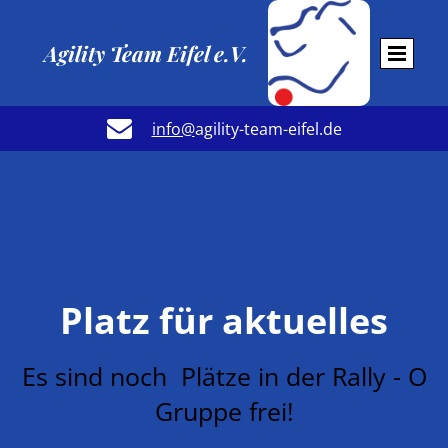
Agility Team Eifel e.V.

info@
agility-team-eifel.de
Platz für aktuelles
Es sind noch Plätze in der Rally - O
Gruppe frei!